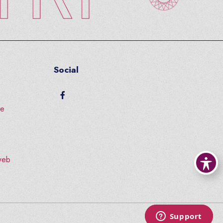
Social
facebook
te
 web