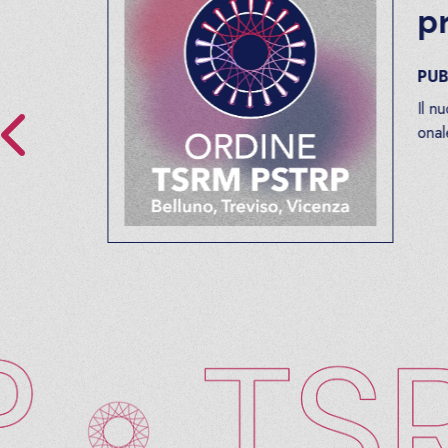
pres
PUBBLIC
Il nuovo c
onale real