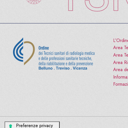
L’Ordin
Area Te
Area Te
Area Ria
Area de
Informa
Formaz