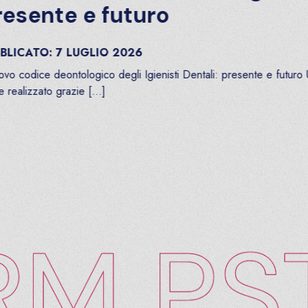
ente e futuro
ATO:
7
LUGLIO
2026
odice deontologico degli Igienisti Dentali: presente e futuro Un m
izzato grazie […]