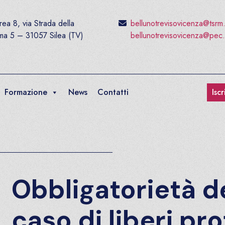
ea 8, via Strada della
bellunotrevisovicenza@tsrm
ima 5 – 31057 Silea (TV)
bellunotrevisovicenza@pec.
Formazione
News
Contatti
Isc
Obbligatorietà de
caso di liberi pro