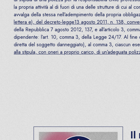
la propria attività al di fuori di una delle strutture di cui a
avvalga della stessa nell’adempimento della propria obbligaz
lettera e), del decreto-legge13 agosto 2011, n. 138, conver
della Repubblica 7 agosto 2012, 137, e all’articolo 3, comm
dipendente: l’art. 10, comma 3, della Legge 24/17. Al fine di g
diretta del soggetto danneggiato), al comma 3, ciascun eserc
alla stipula, con oneri a proprio carico, di un’adeguata poli
Il n