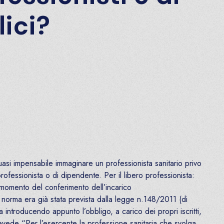
ici?
quasi impensabile immaginare un professionista sanitario privo
professionista o di dipendente. Per il libero professionista:
 momento del conferimento dell’incarico
 norma era già stata prevista dalla legge n.148/2011 (di
introducendo appunto l’obbligo, a carico dei propri iscritti,
revede “Per l’esercente la professione sanitaria che svolga