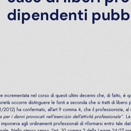
dipendenti pubbl
nte incrementata nel corso di questi ultimi decenni che, di fatto, è 
orietà occorre distinguere le fonti a seconda che si tratti di libero 
2012) ha confermato, all’art.9 comma 4, che il professionista, al
a per i danni provocati nell’esercizio dell’attività professionale”
. La
neva agli ordinamenti professionali di riformarsi entro tale data 
ssionale. Nello stesso senso, l’art. 10 comma 2 della Legge 24/17 p