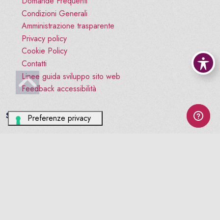
Domande Frequenti
Condizioni Generali
Amministrazione trasparente
Privacy policy
Cookie Policy
Contatti
Vai all'inizio pagina
Linee guida sviluppo sito web
Feedback accessibilità
Social
facebook
© ORDINE TSRM PSTRP BL-TV-VI
CF:94017240261. All rights reserved. - Versione beta 2.0
Sito realizzato da swdweb.it