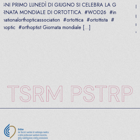
A LA G
PUBBLICATO:
29
MAGGIO
2026
26 #in
Un percorso di riconoscimento, integrazione e fu
tista #
ndiviso Con la pubblicazione in Gazzetta Ufficial
creto relativo all’equipollenza dei titoli […]