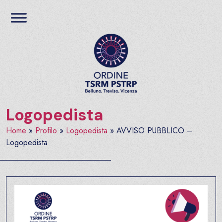
Salta al contenuto
Ordine TSRM PSTRP del
Logopedista
Home
»
Profilo
»
Logopedista
»
AVVISO PUBBLICO –
Logopedista