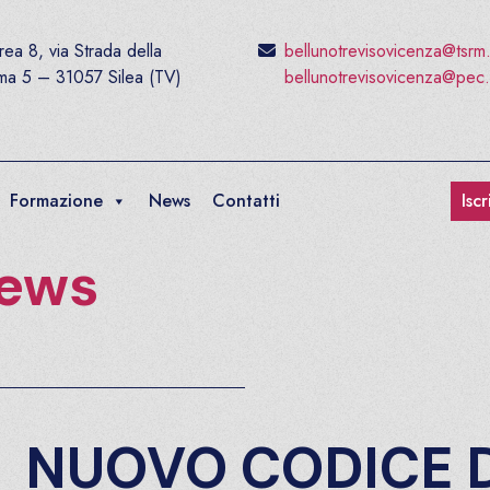
ea 8, via Strada della
bellunotrevisovicenza@tsrm
ima 5 – 31057 Silea (TV)
bellunotrevisovicenza@pec.
Formazione
News
Contatti
Isc
ews
NUOVO CODICE 