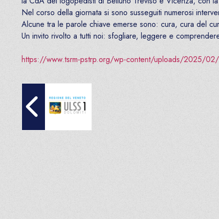
la CdA dei logopedisti di Belluno Treviso e Vicenza, con la
Nel corso della giornata si sono susseguiti numerosi interve
Alcune tra le parole chiave emerse sono: cura, cura del cur
Un invito rivolto a tutti noi: sfogliare, leggere e comprend
https://www.tsrm-pstrp.org/wp-content/uploads/2025/02
AVVISO PUBBLICO A TEMPO DETERMINATO TECNICO 