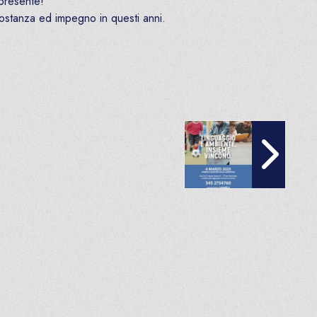
 presente!
 costanza ed impegno in questi anni.
6 MARZO 2025: GIORNA