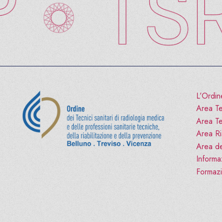
L’Ordin
Area Te
Area Te
Area Ria
Area de
Informa
Formaz