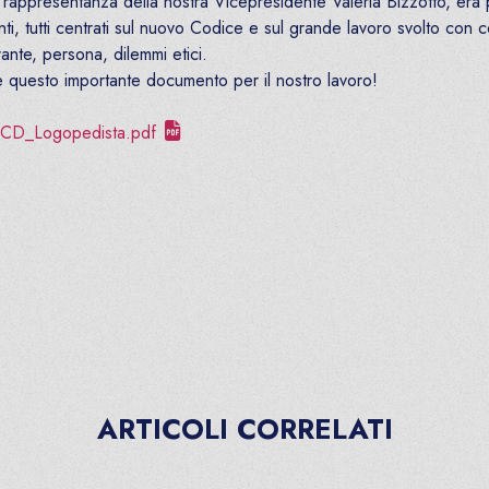
 rappresentanza della nostra Vicepresidente Valeria Bizzotto, era
nti, tutti centrati sul nuovo Codice e sul grande lavoro svolto con
ante, persona, dilemmi etici.
ere questo importante documento per il nostro lavoro!
/CD_Logopedista.pdf
SANITARIO DI RADIOLOGIA MEDICA AULSS1 DOLOMITI
ARTICOLI CORRELATI