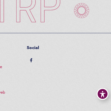
Social
facebook
te
 web