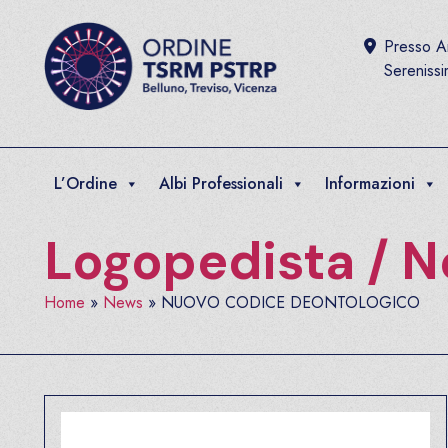
Salta al contenuto
Presso Ar
Sereniss
L’Ordine
Albi Professionali
Informazioni
Logopedista
/
N
Home
»
News
»
NUOVO CODICE DEONTOLOGICO