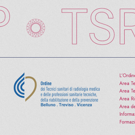
L’Ordin
Area Te
Area Te
Area Ria
Area de
Informa
Formaz