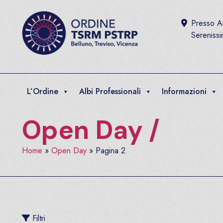
Salta al contenuto
Presso Ar
Sereniss
L’Ordine
Albi Professionali
Informazioni
Open Day
/
Home
»
Open Day
»
Pagina 2
Filtri