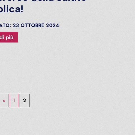
lica!
CATO:
23
OTTOBRE
2024
di più
«
1
2