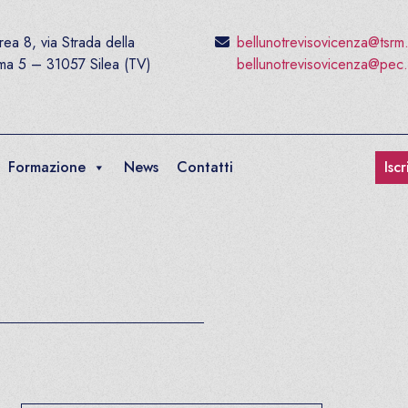
ea 8, via Strada della
bellunotrevisovicenza@tsrm
ima 5 – 31057 Silea (TV)
bellunotrevisovicenza@pec.
Formazione
News
Contatti
Isc