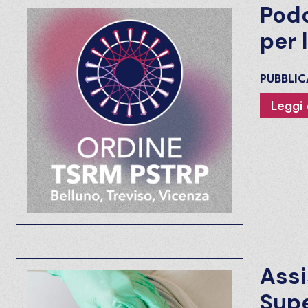
Podo
per 
PUBBLI
Leggi 
Assi
Supe