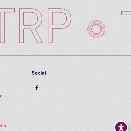
Social
facebook
te
 web