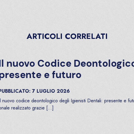
ARTICOLI CORRELATI
uovo Codice Deontologico degli
ente e futuro
ATO:
7
LUGLIO
2026
odice deontologico degli Igienisti Dentali: presente e futuro Un m
izzato grazie […]