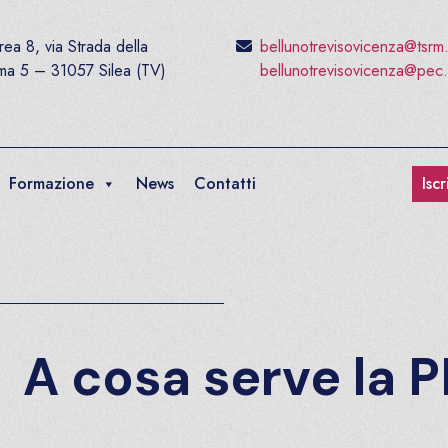
ea 8, via Strada della
bellunotrevisovicenza@tsrm
ima 5 – 31057 Silea (TV)
bellunotrevisovicenza@pec.
Formazione
News
Contatti
Isc
A cosa serve la 