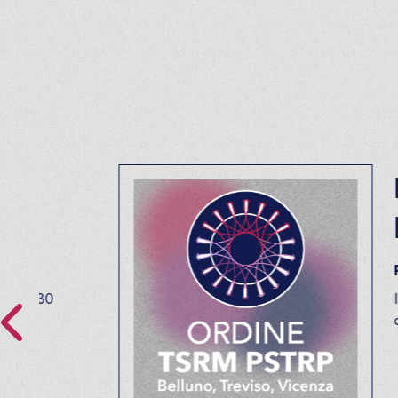
Il n
pres
PUBBLIC
Il nuovo c
onale real