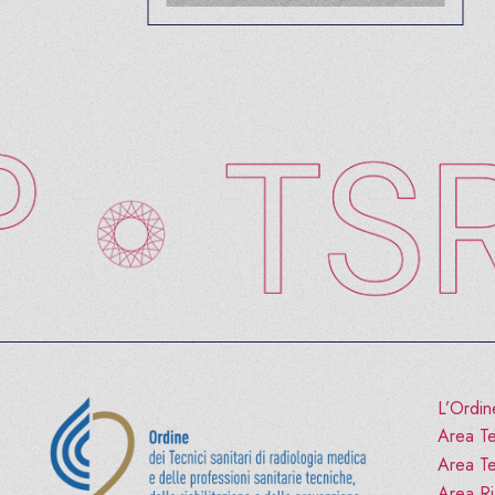
L’Ordin
Area Te
Area Te
Area Ria