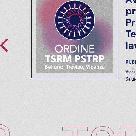
prof
Prof
Tecn
lavo
PUBBLIC
Avviso pubb
Salute e [