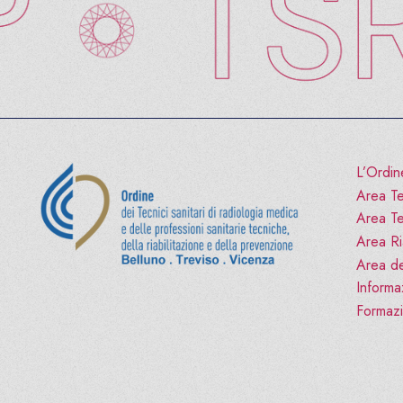
L’Ordin
Area Te
Area Te
Area Ria
Area de
Informa
Formaz