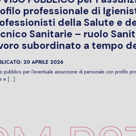
ilo professionale di Igienista
essionisti della Salute e dei 
ico Sanitarie – ruolo Sanitar
ro subordinato a tempo dete
ATO:
20
APRILE
2026
lico per l’eventuale assunzione di personale con profilo professio
…]