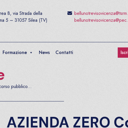
ea 8, via Strada della
bellunotrevisovicenza@tsrm
ima 5 – 31057 Silea (TV)
bellunotrevisovicenza@pec.
Formazione
News
Contatti
Isc
e
so pubblico...
AZIENDA ZERO C