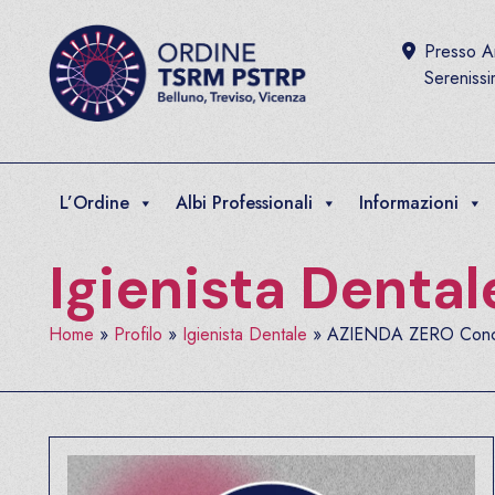
Salta al contenuto
Presso Ar
Sereniss
L’Ordine
Albi Professionali
Informazioni
Igienista Dental
Home
»
Profilo
»
Igienista Dentale
»
AZIENDA ZERO Concor