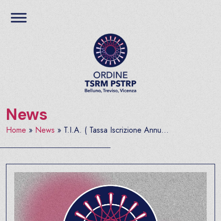
Salta al contenuto
Ordine TSRM PSTRP del
News
Home
»
News
»
T.I.A. ( Tassa Iscrizione Annu...