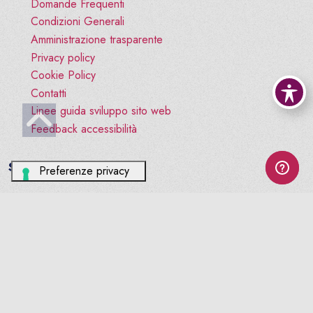
Domande Frequenti
Condizioni Generali
Amministrazione trasparente
Privacy policy
Cookie Policy
Contatti
Vai all'inizio pagina
Linee guida sviluppo sito web
Feedback accessibilità
Social
facebook
© ORDINE TSRM PSTRP BL-TV-VI
CF:94017240261. All rights reserved. - Versione beta 2.0
Sito realizzato da swdweb.it