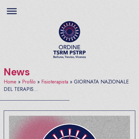
Salta al contenuto
Ordine TSRM PSTRP del
News
Home
»
Profilo
»
Fisioterapista
»
GIORNATA NAZIONALE
DEL TERAPIS...