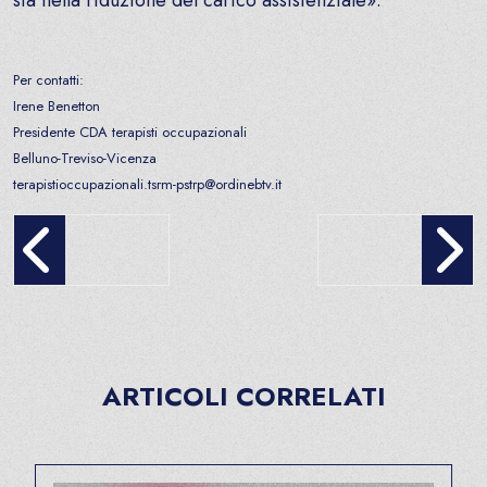
sia nella riduzione del carico assistenziale».
Per contatti:
Irene Benetton
Presidente CDA terapisti occupazionali
Belluno-Treviso-Vicenza
terapistioccupazionali.tsrm-pstrp@ordinebtv.it
MATERNITÀ E LAVORO: la sicurezza e le tutele delle lavoratr
Campagna vaccinale anti
ARTICOLI CORRELATI