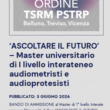
‘ASCOLTARE IL FUTURO’
– Master universitario
di I livello interateneo
audiometristi e
audioprotesisti
PUBBLICATO:
5
GIUGNO
2026
BANDO DI AMMISSIONE al Master di 1° livello Interate